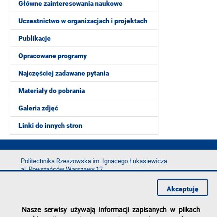
Główne zainteresowania naukowe
Uczestnictwo w organizacjach i projektach
Publikacje
Opracowane programy
Najczęściej zadawane pytania
Materiały do pobrania
Galeria zdjęć
Linki do innych stron
Politechnika Rzeszowska im. Ignacego Łukasiewicza
al. Powstańców Warszawy 12
35-029 Rzeszów
Akceptuję
tel.: +48 17 865 11 00
fax: +48 17 854 12 60
Nasze serwisy używają informacji zapisanych w plikach
e-mail:
kancelaria@prz.edu.pl