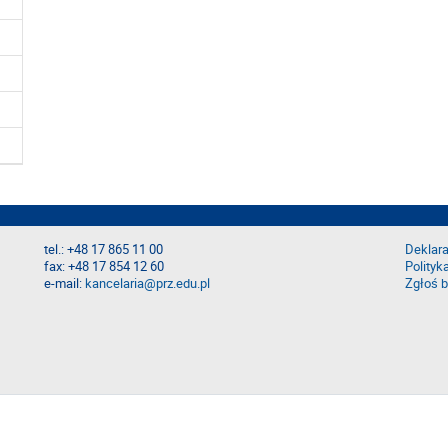
tel.: +48 17 865 11 00
Deklara
fax: +48 17 854 12 60
Polityk
e-mail:
kancelaria@prz.edu.pl
Zgłoś b