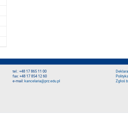
tel.: +48 17 865 11 00
Deklara
fax: +48 17 854 12 60
Polityk
e-mail:
kancelaria@prz.edu.pl
Zgłoś b