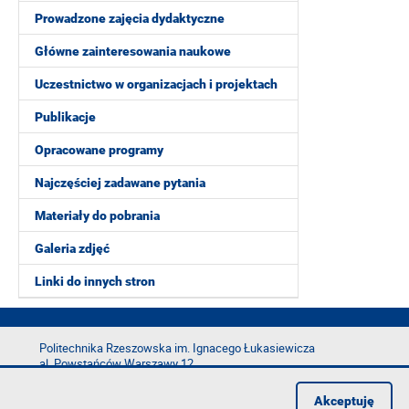
Prowadzone zajęcia dydaktyczne
Główne zainteresowania naukowe
Uczestnictwo w organizacjach i projektach
Publikacje
Opracowane programy
Najczęściej zadawane pytania
Materiały do pobrania
Galeria zdjęć
Linki do innych stron
Politechnika Rzeszowska im. Ignacego Łukasiewicza
al. Powstańców Warszawy 12
35-029 Rzeszów
Akceptuję
tel.: +48 17 865 11 00