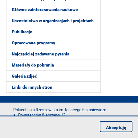
Główne zainteresowania naukowe
Uczestnictwo w organizacjach i projektach
Publikacje
Opracowane programy
Najczęściej zadawane pytania
Materiały do pobrania
Galeria zdjęć
Linki do innych stron
Politechnika Rzeszowska im. Ignacego Łukasiewicza
al. Powstańców Warszawy 12
35-029 Rzeszów
Akceptuję
tel.: +48 17 865 11 00
fax: +48 17 854 12 60